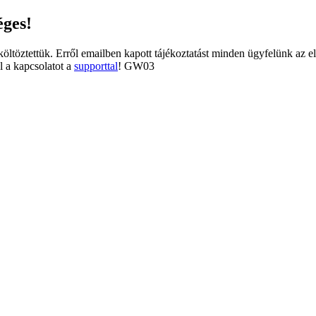
éges!
tköltöztettük. Erről emailben kapott tájékoztatást minden ügyfelünk az e
l a kapcsolatot a
supporttal
! GW03